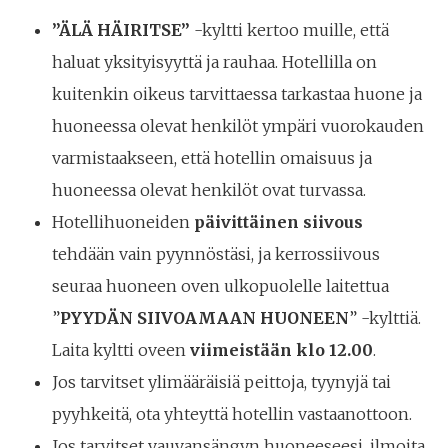
”ÄLÄ HÄIRITSE”
-kyltti kertoo muille, että
haluat yksityisyyttä ja rauhaa. Hotellilla on
kuitenkin oikeus tarvittaessa tarkastaa huone ja
huoneessa olevat henkilöt ympäri vuorokauden
varmistaakseen, että hotellin omaisuus ja
huoneessa olevat henkilöt ovat turvassa.
Hotellihuoneiden
päivittäinen siivous
tehdään vain pyynnöstäsi, ja kerrossiivous
seuraa huoneen oven ulkopuolelle laitettua
”
PYYDÄN SIIVOAMAAN HUONEEN
” -kylttiä.
Laita kyltti oveen
viimeistään klo 12.00
.
Jos tarvitset ylimääräisiä peittoja, tyynyjä tai
pyyhkeitä, ota yhteyttä hotellin vastaanottoon.
Jos tarvitset vauvansängyn huoneeseesi, ilmoita