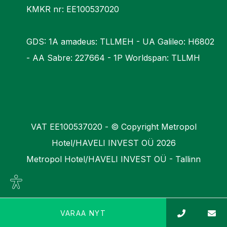
KMKR nr: EE100537020
GDS: 1A amadeus: TLLMEH - UA Galileo: H6802
- AA Sabre: 227664 - 1P Worldspan: TLLMH
VAT EE100537020 - © Copyright Metropol
Hotel/HAVELI INVEST OÜ 2026
Metropol Hotel/HAVELI INVEST OÜ - Tallinn
Site
settings
VARAA NYT