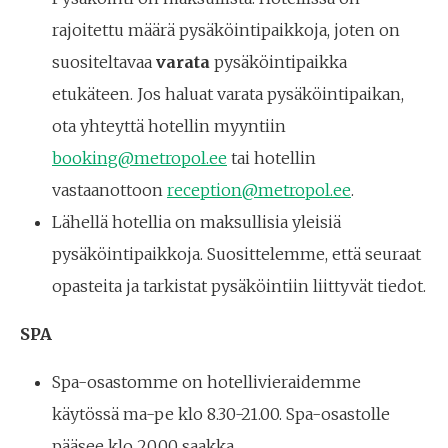
rajoitettu määrä pysäköintipaikkoja, joten on
suositeltavaa
varata
pysäköintipaikka
etukäteen. Jos haluat varata pysäköintipaikan,
ota yhteyttä hotellin myyntiin
booking@metropol.ee
tai hotellin
vastaanottoon
reception@metropol.ee
.
Lähellä hotellia on maksullisia yleisiä
pysäköintipaikkoja. Suosittelemme, että seuraat
opasteita ja tarkistat pysäköintiin liittyvät tiedot.
SPA
Spa-osastomme on hotellivieraidemme
käytössä ma-pe klo 8.30-21.00. Spa-osastolle
pääsee klo 20.00 saakka.