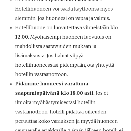
Hotellihuoneen voi saada käyttöönsä myös
aiemmin, jos huoneesi on vapaa ja valmis.
Hotellihuone on luovutettava viimeistään klo
12.00
. Myöhäisempi huoneen luovutus on
mahdollista saatavuuden mukaan ja
lisämaksusta. Jos haluat viipyä
hotellihuoneessasi pidempään, ota yhteyttä
hotellin vastaanottoon.
Pidämme huoneesi varattuna
saapumispäivänä klo 18.00 asti.
Jos et
ilmoita myöhästymisestäsi hotellin
vastaanottoon, hotelli pidättää oikeuden
peruuttaa koko varauksen ja myydä huoneen
seuraavalle asiakkaalle. Tämän jälkeen hotelli ei