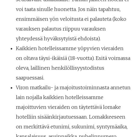
voi taata sinulle huonetta. Jos näin tapahtuu,
ensimmäisen yön veloitusta ei palauteta (koko
varauksen palautus riippuu varauksen
yhteydessä hyväksytyistä ehdoista).
Kaikkien hotelleissamme yöpyvien vieraiden
on oltava täysi-ikäisiä (18-vuotta). Esitä voimassa
oleva, laillinen henkilöllisyystodistus
saapuessasi.
Viron matkailu- ja majoitustoiminnasta annetun
lain nojalla kaikkien hotelleissamme
majoittuvien vieraiden on täytettävä lomake
hotelliin sisäänkirjautuessaan. Lomakkeeseen
on merkittävä etunimi, sukunimi, syntymäaika,
kansalaisuus, asuinpaikka, puhelinnumero,