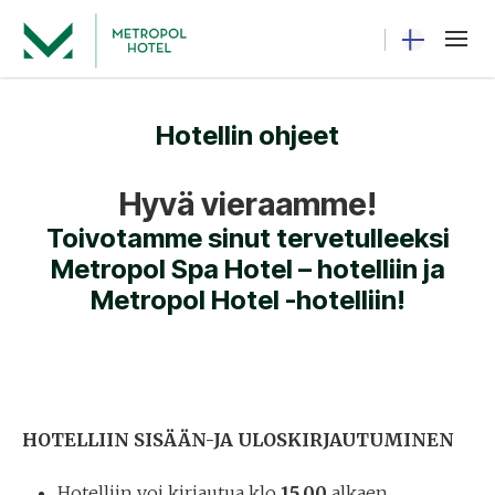
Current langua
Hotellin ohjeet
Hyvä vieraamme!
Toivotamme sinut tervetulleeksi
Metropol Spa Hotel – hotelliin ja
Metropol Hotel -hotelliin!
HOTELLIIN SISÄÄN-JA ULOSKIRJAUTUMINEN
Hotelliin voi kirjautua klo
15.00
alkaen.