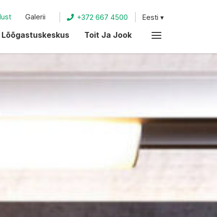
dust
Galerii
+372 667 4500
Eesti
Lõõgastuskeskus
Toit Ja Jook