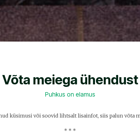
Võta meiega ühendust
Puhkus on elamus
nud küsimusi või soovid lihtsalt lisainfot, siis palun võta
* * *