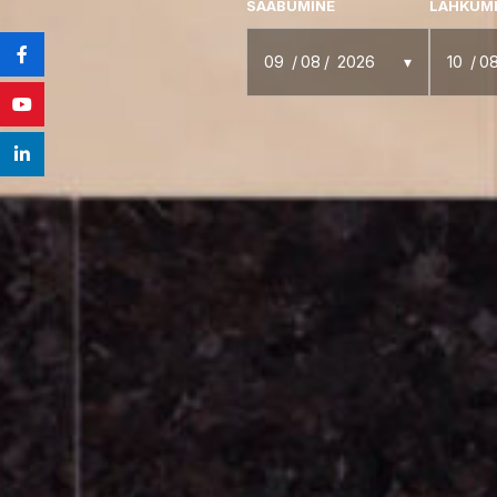
SAABUMINE
LAHKUM
09
08
2026
10
0