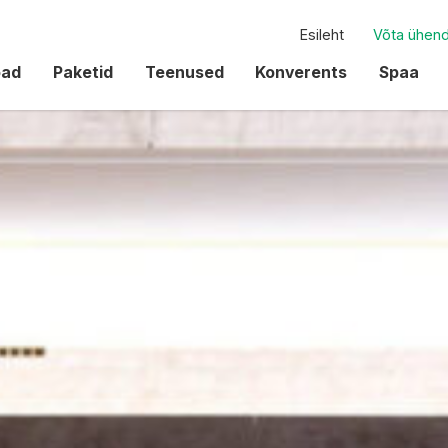
Esileht
Võta ühen
oad
Paketid
Teenused
Konverents
Spaa