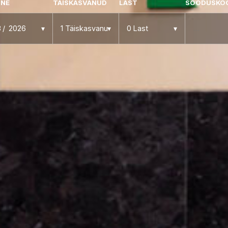
INE
TÄISKASVANUD
LAST
SOODUSKO
8
2026
1
Täiskasvanu
0
Last